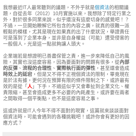
我想最近IT人最常聽到的議題，不外乎就是
個資法
的相關議
題，自從去年（2012）10月實施以來，我想除了特定行業之
外，對於很多同業來說，似乎還沒有這麼切身的感覺吧！？
不過，一旦開始瞭解它所包含的內容之廣，就真的很難一派
輕鬆的模樣，尤其是現在如果真的出了什麼狀況，舉證責任
可是落到了企業本身，並非是自身權益（可能）遭受侵害的
一般個人，光是這一點就夠讓人頭大。
企業端若是想證明已善盡保管之責，進一步來降低自己的風
險，其實也沒這麼容易，因為要面對的問題有很多，從
內部
的反彈
、
流程的合理性
、
實際執行面的彈性
，甚至還會造成
時效上的延宕
，但是又不得不正視個資法的限制，畢竟現在
是於法有據，更何況在預算有限的條件限制之下，或許最有
效的是從「
人
」下手，不過這似乎又會牽扯到企業文化、權
責限縮，甚至會造成更多不必要的內耗產生，或許要在兩者
之間取得一個平衡點，也不是這麼容易之事。
這或許就是IT人今年不得不面對的現實，這篇就來談談面對
個資法時，可能會遇到的各種挑戰吧！或許你會有更好的因
應方式？