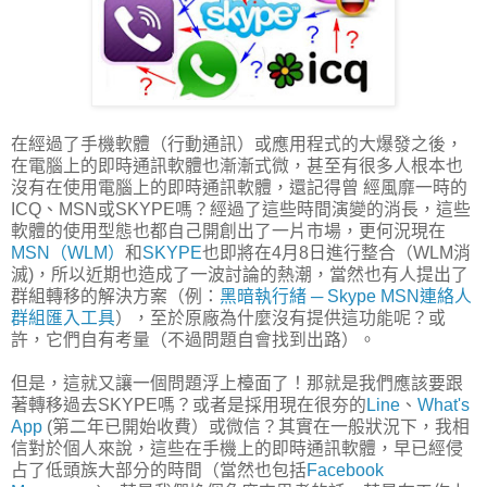
在經過了手機軟體（行動通訊）或應用程式的大爆發之後，
在電腦上的即時通訊軟體也漸漸式微，甚至有很多人根本也
沒有在使用電腦上的即時通訊軟體，還記得曾 經風靡一時的
ICQ、MSN或SKYPE嗎？經過了這些時間演變的消長，這些
軟體的使用型態也都自己開創出了一片市場，更何況現在
MSN（WLM）
和
SKYPE
也即將在4月8日進行整合（WLM消
滅)，所以近期也造成了一波討論的熱潮，當然也有人提出了
群組轉移的解決方案（例：
黑暗執行緒 ─ Skype MSN連絡人
群組匯入工具
），至於原廠為什麼沒有提供這功能呢？或
許，它們自有考量（不過問題自會找到出路）。
但是，這就又讓一個問題浮上檯面了！那就是我們應該要跟
著轉移過去SKYPE嗎？或者是採用現在很夯的
Line
、
What's
App
(第二年已開始收費）或微信？其實在一般狀況下，我相
信對於個人來說，這些在手機上的即時通訊軟體，早已經侵
占了低頭族大部分的時間（當然也包括
Facebook