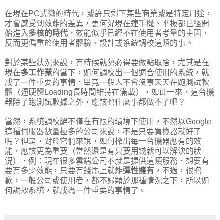
在現在PC式微的時代，或許只剩下某些商業或是特定用途，
才會感受到效能的差異，更何況現在連手機、平板都已經開
始進入
多核的時代
，效能似乎已經不在使用者考量的主因，
反而更偏重於使用者體驗、設計或系統調校這類的事。
對於某些狀況來說，有時候就勢必得要做點取捨，尤其是在
現在
多工作業
的當下，如何調校出一個適合使用的系統，就
成了一件重要的事情，畢竟一般人不會沒事天天在跑測試軟
體（逼硬體Loading長時間維持在滿載），如此一來，這台機
器除了跑測試數據之外，應該也什麼事都做不了吧？
當然，系統調校絕不僅在有限的環境下使用，不然以Google
這種伺服器數量極多的公司來說，不是只要買機器就好了
嗎？但是，對於它們來說，如何榨出每一台機器應有的效
能，應該更為重要（當然還是有只要用錢就可以解決的狀
況），例：現在很多雲端公司不就是提供這類服務，想要有
要有多少效能，只要有錢馬上就能
彈性擁有
，不過，很抱
歉，一般公司或使用者，都不歸類於那種情況之下，所以如
何調效系統，就成為一件重要的事情了。