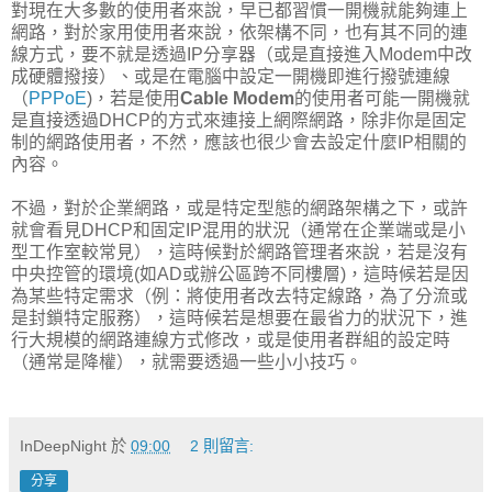
對現在大多數的使用者來說，早已都習慣一開機就能夠連上
網路，對於家用使用者來說，依架構不同，也有其不同的連
線方式，要不就是透過IP分享器（或是直接進入Modem中改
成硬體撥接）、或是在電腦中設定一開機即進行撥號連線
（
PPPoE
)，若是使用
Cable Modem
的使用者可能一開機就
是直接透過DHCP的方式來連接上網際網路，除非你是固定
制的網路使用者，不然，應該也很少會去設定什麼IP相關的
內容。
不過，對於企業網路，或是特定型態的網路架構之下，或許
就會看見DHCP和固定IP混用的狀況（通常在企業端或是小
型工作室較常見），這時候對於網路管理者來說，若是沒有
中央控管的環境(如AD或辦公區跨不同樓層)，這時候若是因
為某些特定需求（例：將使用者改去特定線路，為了分流或
是封鎖特定服務），這時候若是想要在最省力的狀況下，進
行大規模的網路連線方式修改，或是使用者群組的設定時
（通常是降權），就需要透過一些小小技巧。
InDeepNight
於
09:00
2 則留言:
分享