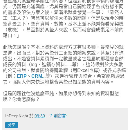
會壓縮到某些原本關注的內容，但是對於很多事情的處理方
式，仍舊是充滿興趣，尤其是當自己開始經手各式各樣不同
的需求及解決方案之後，漸漸地就會發覺一件事：「雖然人
工（工人？）智慧可以解決大多數的問題，但是以現今的時
空背景之下，空有資料、數據，基本上並不能幫你看見契機
（危機），甚至對於某些人來說，反而就會變成裹足不前的
藉口。」
此話怎說呢？基本上資料的處理方式有很多種，最常見的就
是進、出而已，對於某些分工更細的體系來說，甚至只有進
或出，不過當資料累積到一定數量或者它是屬於那種會自然
成長的資料（log、進銷存資料......等），這時候對於大多數
的公司來說，就會開始採購軟體（用Excel也算）或各式系統
（
例：
ERP
、
CRM.
..等
）來進行管理與整合，希望能夠透過
它，協助人們來快速地整合某些已知型態的資料內容。
但是問題往往沒這麼單純，如果你想得到未知的資料型態
呢？你會怎麼做？
InDeepNight
於
09:30
2 則留言:
分享