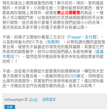
現在有誰沒上網買過東西的嗎？舉凡吃的、用的、穿的還是
睡的，大到車子，小到衛生紙，只要你能想到的東西，幾乎
都能夠在網路上買得到，縱使是
禁止公開範售
的商品，一樣
有人可以關起門來，以會員制的方式透過網路便利的平台來
進行銷售，這也是為什麼電子商務在我們這個小小的台灣，
竟也有如此多家不算小的電子商務平台各據山頭。
不過，前陣子又開始吵著第三方支付（
Paypal
、
支付寶
），
以及對岸最大的EC平台（
淘寶網
），以想低調也難的姿態進
軍台灣，縱使先不論最近吵得很兇的服貿議題，其實從它們
所提供的銷售數字，就可以得知我們國人多麼地捧場（
嘉義
市奪冠？
），當然這其中應該很多是許多知名網拍賣家供獻
的吧！？
不過，自從電子商務從什麼都賣的拍賣期萌芽，轉型到大型
電子商務平台整合後，一直戰到現在的
O2O模式
，同時還在
比誰到貨速度快，其實我們也漸漸地被改變了！還記得你最
近一次親自走出門去挑選你要的商品，是多久以前嗎？
InDeepNight
於
22:42
沒有留言:
分享