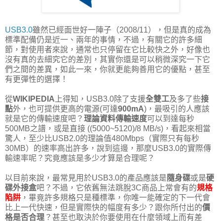
USB3.0
雖然已經面世好一陣子（2008/11），但是真的成為
標準配備仍是近一、兩年的事情，不過，有關它的許多細
節，對使用者來說，通常也只停留在它比較快之外，好像也
沒有真的去細究它的差別，其實你還是可以稍微深究一下它
們之間的差異，如此一來，你就更能夠善用它的優點，甚至
有更彈性的選擇！
從
WIKIPEDIA
上得知，USB3.0除了支援
全雙工
及多了些
接
點
外，也可提供更高的電源(可達
900mA
)，最吸引的人應該
就是它的傳輸速度吧？
理論資料傳輸速度
可以到達每秒
500MB之譜，或是直接 ((5000~5120)/8 MB/s)，看起來相當
驚人，至少比USB2.0的理論值480Mbps（實際只有每秒
30MB）的速率高出許多，說到這邊，那麼USB3.0的實際傳
輸速率呢？究竟應該是多少才算是合理呢？
以目前來說，最常見用於USB3.0的產品應該是
隨身碟
或是
硬
碟外接盒
吧？不過，它依舊無法跳脫3C商品上常會有的
規格
陷阱
，畢竟許多規格只是種標準，你唯一能確定的下一代會
比上一代快速，但是實際快的幅度有多少？跟你所付出的
價
格是否合理
？甚至也取決於你要使用在什麼領域上而有差