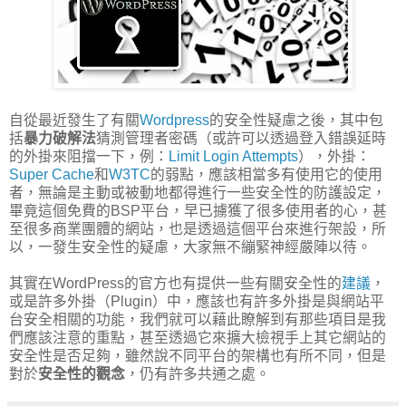
自從最近發生了有關
Wordpress
的安全性疑慮之後，其中包
括
暴力破解法
猜測管理者密碼（或許可以透過登入錯誤延時
的外掛來阻擋一下，例：
Limit Login Attempts
），外掛：
Super Cache
和
W3TC
的弱點，應該相當多有使用它的使用
者，無論是主動或被動地都得進行一些安全性的防護設定，
畢竟這個免費的BSP平台，早已擄獲了很多使用者的心，甚
至很多商業團體的網站，也是透過這個平台來進行架設，所
以，一發生安全性的疑慮，大家無不繃緊神經嚴陣以待。
其實在WordPress的官方也有提供一些有關安全性的
建議
，
或是許多外掛（Plugin）中，應該也有許多外掛是與網站平
台安全相關的功能，我們就可以藉此瞭解到有那些項目是我
們應該注意的重點，甚至透過它來擴大檢視手上其它網站的
安全性是否足夠，雖然說不同平台的架構也有所不同，但是
對於
安全性的觀念
，仍有許多共通之處。