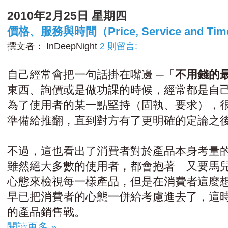
2010年2月25日 星期四
價格、服務與時間（Price, Service and Ti
撰文者：
InDeepNight
2 則留言:
自己經常會把一句話掛在嘴邊 ─「
不用錢的
東西、詢價或是做功課的時候，經常都是自
為了使用者的某一點堅持（固執、要求），
準備給推翻，直到對方有了更明確的定論之
不過，這也看出了消費者對於產品本身考量
雖然絕大多數的使用者，都會抱著「又要馬
心態來檢視每一樣產品，但是在消費者這麼
早已把消費者的心態一併給考慮進去了，這
的產品銷售戰。
閱讀更多 »