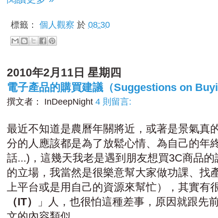
標籤：
個人觀察
於
08:30
2010年2月11日 星期四
電子產品的購買建議（Suggestions on Buying
撰文者：
InDeepNight
4 則留言:
最近不知道是農曆年關將近，或著是景氣真的
分的人應該都是為了放鬆心情、為自己的年
話...)，這幾天我老是遇到朋友想買3C商
的立場，我當然是很樂意幫大家做功課、找產
上平台或是用自己的資源來幫忙），其實有
（IT）
」人，也很怕這種差事，原因就跟先
文的內容類似。