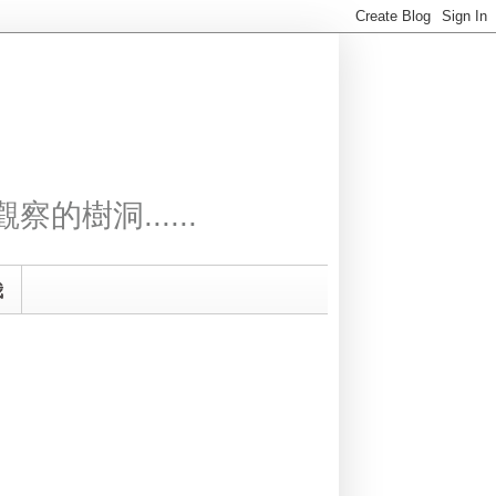
察的樹洞......
我