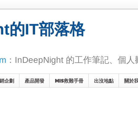
ght的IT部落格
om
：InDeepNight 的工作筆記、個人觀
銷企劃
產品開發
MIS救難手冊
出沒地點
關於