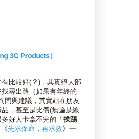
 3C Products）
有比較好(
？
)，其實絕大部
終找尋出路（如果有年終的
品的詢問與建議，其實站在朋友
品，甚至是比價(無論是線
很多好人卡拿不完的「
挨踢
前《
先求保命，再求效
》一