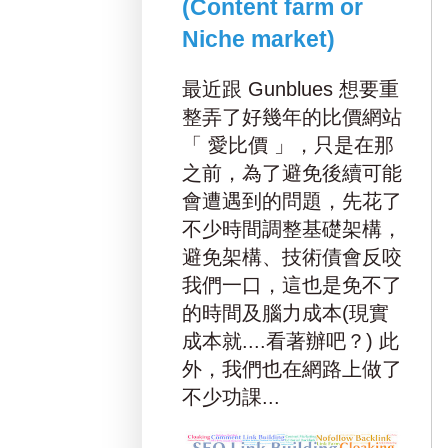
(Content farm or
Niche market)
最近跟 Gunblues 想要重
整弄了好幾年的比價網站
「 愛比價 」，只是在那
之前，為了避免後續可能
會遭遇到的問題，先花了
不少時間調整基礎架構，
避免架構、技術債會反咬
我們一口，這也是免不了
的時間及腦力成本(現實
成本就....看著辦吧？) 此
外，我們也在網路上做了
不少功課...