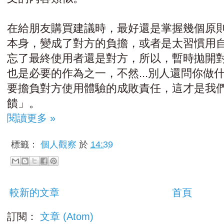
在給朋友購買建議時，最好還是掌握幾個原
本身，變成了對方的負擔，或者是太習慣用
忘了最終使用者還是對方，所以，暫時拋開
也是必要的作為之一，不然...別人還問你做
要擔負對方使用體驗的成敗責任，這才是我
饋」。
閱讀更多 »
標籤：
個人觀察
於
14:39
較新的文章
首頁
訂閱：
文章 (Atom)