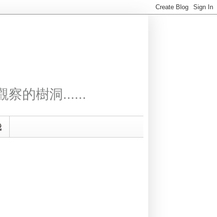
察的樹洞......
我