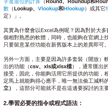
字進退位的計算
（
Round、Roundup和Rou
數
（
Lookup、
Vlookup
和
Hlookup
）或其它
定）」。
其實為什麼會以Excel為例呢？因為對於大
個相對熟悉的軟體，同時，也能夠在官網上
只要留意某些功能在新舊版本上的差異即可
另外一方面，主要是因為許多套裝（開放）軟
出的功能（
csv、xls或xlsx檔
），通常匯出的
接受，因此，你能夠活用它所提供的功能，
定馬上就能夠得心應手，唯一無法偷工減料
立）
，這部分可能就不是在這邊要探討的主
2.學習必要的指令或程式語法：