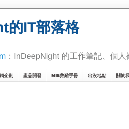
ght的IT部落格
om
：InDeepNight 的工作筆記、個人觀
銷企劃
產品開發
MIS救難手冊
出沒地點
關於