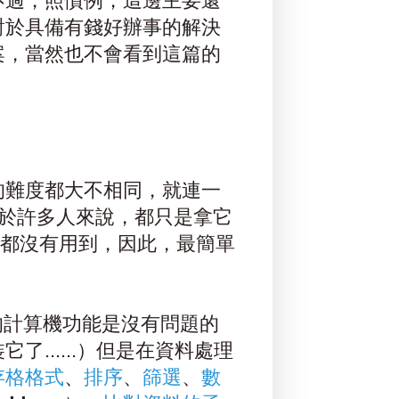
不過，照慣例，這邊主要還
對於具備有錢好辦事的解決
案，當然也不會看到這篇的
的難度都大不相同，就連一
信對於許多人來說，都只是拿它
能都沒有用到，因此，最簡單
el的計算機功能是沒有問題的
......）但是在資料處理
存格格式
、
排序
、
篩選
、
數