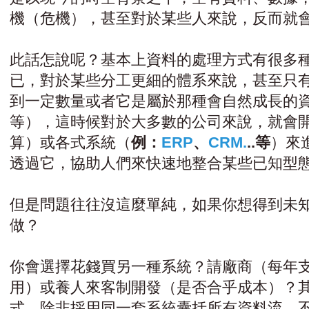
機（危機），甚至對於某些人來說，反而就
此話怎說呢？基本上資料的處理方式有很多
已，對於某些分工更細的體系來說，甚至只
到一定數量或者它是屬於那種會自然成長的資料（l
等），這時候對於大多數的公司來說，就會開始
算）或各式系統（
例：
ERP
、
CRM.
..等
）來
透過它，協助人們來快速地整合某些已知型
但是問題往往沒這麼單純，如果你想得到未
做？
你會選擇花錢買另一種系統？請廠商（每年
用）或養人來客制開發（是否合乎成本）？
式，除非採用同一套系統囊括所有資料流，