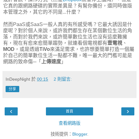
它真的跟網路硬碟的實際差異是？有幫你備份，還同時做版
本管理之外，其它的不同是...什麼？
然而PaaS或SaaS一般人真的有所感受嗎？它最大誘因是什
麼呢？對於個人來說，或許我們都生存在某個數位生活的角
落，而對於我們來說，或許簡單數位生活也沒有這麼難擁
有，現在有愈來愈簡單趨勢，就連看個電視都有
壹電視
、
MOD
，或是透過
TiVo
來滿足需求，也許想要簡單打造一個屬
於自己的簡單數位生活一點都不難，唯一最大的門檻可能是
網路的致命傷─「
上傳速度
」
InDeepNight
於
00:15
2 則留言:
分享
‹
›
首頁
查看網路版
技術提供：
Blogger
.