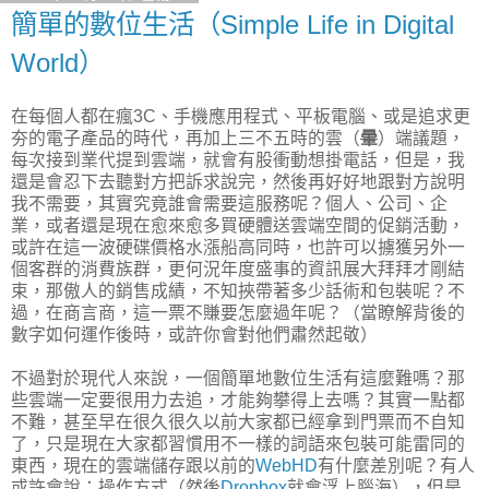
簡單的數位生活（Simple Life in Digital
World）
在每個人都在瘋3C、手機應用程式、平板電腦、或是追求更
夯的電子產品的時代，再加上三不五時的雲（
暈
）端議題，
每次接到業代提到雲端，就會有股衝動想掛電話，但是，我
還是會忍下去聽對方把訴求說完，然後再好好地跟對方說明
我不需要，其實究竟誰會需要這服務呢？個人、公司、企
業，或者還是現在愈來愈多買硬體送雲端空間的促銷活動，
或許在這一波硬碟價格水漲船高同時，也許可以擄獲另外一
個客群的消費族群，更何況年度盛事的資訊展大拜拜才剛結
束，那傲人的銷售成績，不知挾帶著多少話術和包裝呢？不
過，在商言商，這一票不賺要怎麼過年呢？（當瞭解背後的
數字如何運作後時，或許你會對他們肅然起敬）
不過對於現代人來說，一個簡單地數位生活有這麼難嗎？那
些雲端一定要很用力去追，才能夠攀得上去嗎？其實一點都
不難，甚至早在很久很久以前大家都已經拿到門票而不自知
了，只是現在大家都習慣用不一樣的詞語來包裝可能雷同的
東西，現在的雲端儲存跟以前的
WebHD
有什麼差別呢？有人
或許會說：操作方式（然後
Dropbox
就會浮上腦海），但是