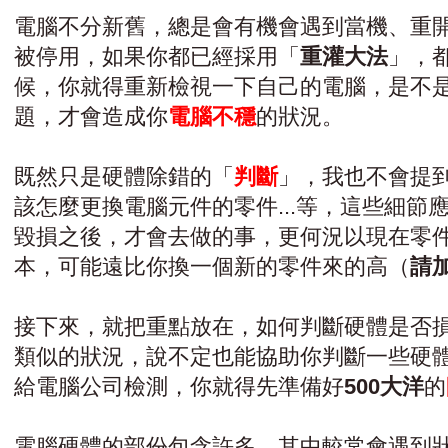
電腦不分新舊，總是會有機會遇到當機、重
被停用，如果你都已經採用「
重灌大法
」，
候，你就得重新檢視一下自己的電腦，是不
題，才會造成你
電腦不穩
的狀況。
既然只是硬體除錯的「
判斷
」，我也不會提
該怎麼更換電腦元件的零件...等，這些細節
毀損之後，才會去做的事，更何況以現在零
本，可能遠比你換一個新的零件來的高（
請
接下來，就把重點放在，如何判斷硬體是否
類似的狀況，說不定也能協助你判斷一些硬
給電腦公司檢測，你就得先準備好
500大洋
的
電腦硬體的部份包含許多，其中較常會遇到