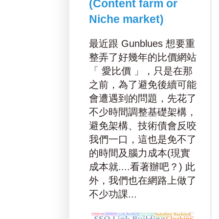
(Content farm or
Niche market)
最近跟 Gunblues 想要重
整弄了好幾年的比價網站
「 愛比價 」，只是在那
之前，為了避免後續可能
會遭遇到的問題，先花了
不少時間調整基礎架構，
避免架構、技術債會反咬
我們一口，這也是免不了
的時間及腦力成本(現實
成本就....看著辦吧？) 此
外，我們也在網路上做了
不少功課...