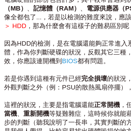
（MB）
、
記憶體（RAM）
、
電源供應器（P
像全都包了...，若是以檢測的難度來說，應
＞ HDD
，那為什麼會有這樣子的難易區別呢
因為HDD的檢測，是在電腦還能夠正常進入
體，作為你判斷硬碟的狀況，反觀其它三種
效，你應該連開機到
BIOS
都有問題。
若是你遇到這種有元件已經
完全損壞
的狀況
外觀判斷之外（例：PSU的散熱風扇停擺）
這裡的狀況，主要是指電腦還能
正常開機
，
當機
、
重新開機
等疑難雜症，這時候你就能
步的判斷（聽我說明了一長串，其實判斷的