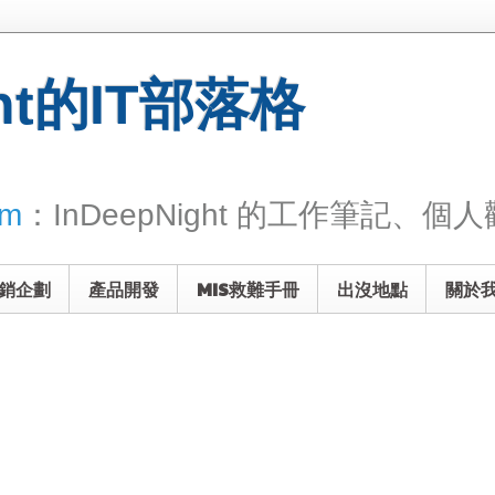
ght的IT部落格
om
：InDeepNight 的工作筆記、個人觀
銷企劃
產品開發
MIS救難手冊
出沒地點
關於