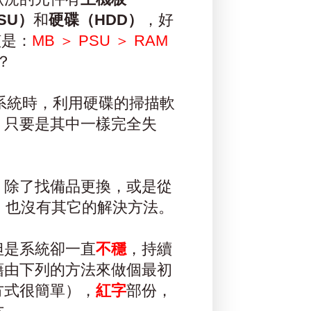
SU）
和
硬碟（HDD）
，好
該是：
MB ＞ PSU ＞ RAM
？
系統時，利用硬碟的掃描軟
，只要是其中一樣完全失
，除了找備品更換，或是從
，也沒有其它的解決方法。
但是系統卻一直
不穩
，持續
藉由下列的方法來做個最初
方式很簡單），
紅字
部份，