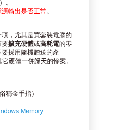
定）。
看電源輸出是否正常
。
一項，尤其是買套裝電腦的
有要
擴充硬體
或
高耗電
的零
不要採用隨機贈送的產
其它硬體一併歸天的慘案。
（俗稱金手指）
indows Memory