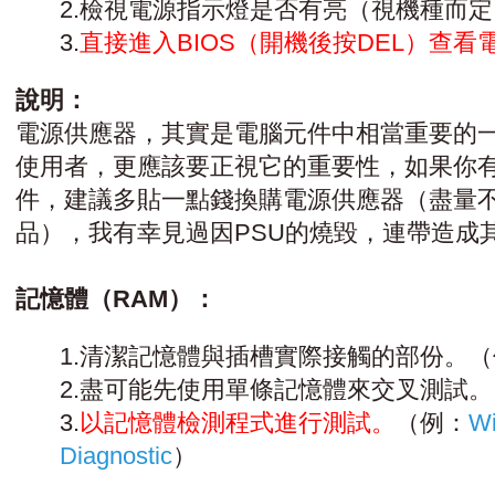
2.檢視電源指示燈是否有亮（視機種而
3.
直接進入BIOS（開機後按DEL）查
說明：
電源供應器，其實是電腦元件中相當重要的
使用者，更應該要正視它的重要性，如果你
件，建議多貼一點錢換購電源供應器（盡量
品），我有幸見過因PSU的燒毀，連帶造成
記憶體（RAM）：
1.清潔記憶體與插槽實際接觸的部份。
2.盡可能先使用單條記憶體來交叉測試。
3.
以記憶體檢測程式進行測試。
（例：
W
Diagnostic
）