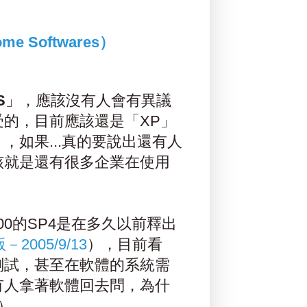
e Softwares）
S
」，應該沒有人會有異議
的，目前應該還是「XP」
如果...真的要說出還有人
該就是還有很多企業在使用
00的SP4是在多久以前釋出
－2005/9/13
），目前看
測試，甚至在軟體的系統需
有人拿著軟體回去問，為什
）