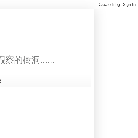
察的樹洞......
我