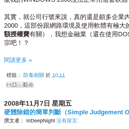
其實，就公司行號來說，真的還是頗多企業內
2000，這部份跟網路環境及使用軟體有極
額授權費
有關），我想金融業（還在使用DO
宗吧！？
閱讀更多 »
標籤：
防毒相關
於
10:11
2008年11月7日 星期五
硬體除錯的簡單判斷（Simple Judgement On 
撰文者：
InDeepNight
沒有留言: