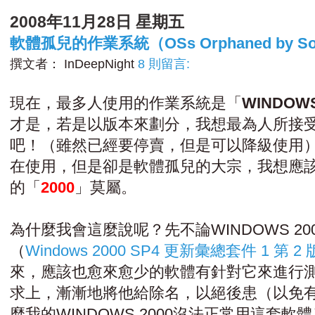
2008年11月28日 星期五
軟體孤兒的作業系統（OSs Orphaned by Som
撰文者：
InDeepNight
8 則留言:
現在，最多人使用的作業系統是「
WINDOW
才是，若是以版本來劃分，我想最為人所接受
吧！（雖然已經要停賣，但是可以降級使用），
在使用，但是卻是軟體孤兒的大宗，我想應
的「
2000
」莫屬。
為什麼我會這麼說呢？先不論WINDOWS 20
（
Windows 2000 SP4 更新彙總套件 1 第 2 版
來，應該也愈來愈少的軟體有針對它來進行
求上，漸漸地將他給除名，以絕後患（以免
麼我的WINDOWS 2000沒法正常用這套軟體