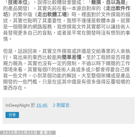
「
技術本位
」，說得比較糟就會變成：「
難搞
、
自以為是
」
的產品開發），其實先前在看一本源自對岸的《
走出軟件作
坊
》的繁中版《
走出軟體工場
》時，裡面對於文件撰寫的描
述，其實也點明了其重要性，我想不僅僅是軟體本身，就算
是一個簡單的網路服務，我想撰寫文件其實都可以讓技術人
員發現更多自己的盲點，或者是平常在開發時沒有想到的事
情。
但是，話說回來，其實文件撰寫或許還是交給專業的人來執
行，寫出來的東西比較能夠
簡單易懂
，至於工程師是否得要
親力親為，其實也沒有一定的限制，不過以時下精簡的工作
環境來看，其實每個IT的技術人員或多或少都會得要自己撰
寫一些文件，小到某個功能的解說，大至整個架構或是產品
開發的一些門檻，只是在這其中還是有很多值得反覆咀嚼的
東西存在。
InDeepNight
於
15:45
2 則留言:
分享
2010年12月15日 星期三