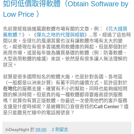
如何低價取得軟體（Obtain Software by
Low Price ）
先前曾經寫過幾篇跟軟體市場有關的文章，例：《
花大錢買
舊軟體？
》、《
彈丸之地的代理與經銷
》...等，經過了這些時
間以來，全球化的風潮其實也沒有讓軟體市場有太大的變
化，縱使現在有很多雲端應用軟體庫的興起，但是那個對於
商用市場，或是每年做為購買基礎的軟體（例：防毒軟體、
大型商用軟體的維護）來說，依然是有很多讓人無法理解的
狀況。
就算是很多國際知名的軟體大廠，也是針對各國、各地區
（一般都是以洲來計算）有著不同的議價方式，若許這對於
在地化
的服務支援，確實有不小的幫助，同時也能夠縮短問
題的解決時間，但是真的每一種軟體都得要廠商提供服務
嗎？就算你有買正版軟體，你最近一次使用他們的客戶服務
支援是什麼時候呢？是被轉到口音很奇特的
Call Center
？還
是只能聽見忙線中的電話撥號音？
InDeepNight
於
09:00
2 則留言: