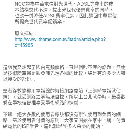
NCC認為中華電信對光世代、ADSL等費率的成
本結構交代不清，提出光世代優惠費率的同時，
也應一併降低ADSL費率促銷，因此退回中華電信
所提光世代費率促銷案。
原文連結：
http://www.ithome.com.tw/itadm/article.php?
c=45985
這讓我又想起了國內寬頻價格一直是個吵不完的話題，無論
是技術變革還是跟亞洲先進各國的比較，總是有許多令人難
以接受的部份...
筆者從數據機用電話線的撥接網路開始（上網時電話就佔
線），就受網路之毒無法自拔，所以上台北就學時，最喜歡
躲在學校宿舍裡享受學術網路的快感。
不過，絕大多數的使用者應該都沒有辦法使用到免費的網
路，基於使用者付費的原則，大家又開始在家中上網，付費
給電信的ISP業者，這也就是許多人惡夢的開始。