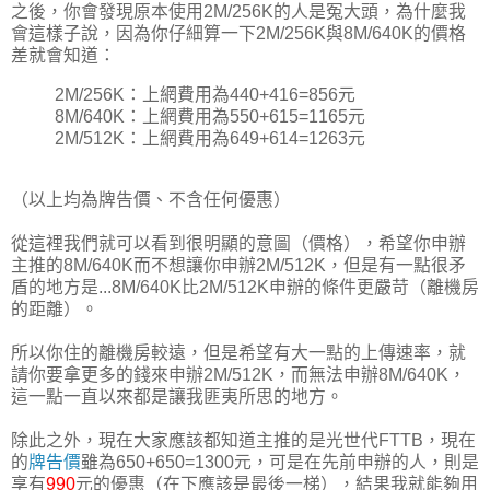
之後，你會發現原本使用2M/256K的人是冤大頭，為什麼我
會這樣子說，因為你仔細算一下2M/256K與8M/640K的價格
差就會知道：
2M/256K：上網費用為440+416=856元
8M/640K：上網費用為550+615=1165元
2M/512K：上網費用為649+614=1263元
（以上均為牌告價、不含任何優惠）
從這裡我們就可以看到很明顯的意圖（價格），希望你申辦
主推的8M/640K而不想讓你申辦2M/512K，但是有一點很矛
盾的地方是...8M/640K比2M/512K申辦的條件更嚴苛（離機房
的距離）。
所以你住的離機房較遠，但是希望有大一點的上傳速率，就
請你要拿更多的錢來申辦2M/512K，而無法申辦8M/640K，
這一點一直以來都是讓我匪夷所思的地方。
除此之外，現在大家應該都知道主推的是光世代FTTB，現在
的
牌告價
雖為650+650=1300元，可是在先前申辦的人，則是
享有
990
元的優惠（在下應該是最後一梯），結果我就能夠用