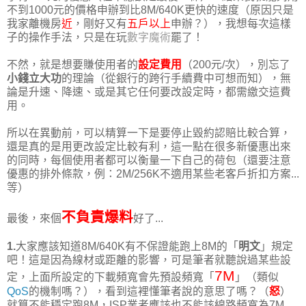
不到1000元的價格申辦到比8M/640K更快的速度（原因只是
我家離機房
近
，剛好又有
五戶以上
申辦？），我想每次這樣
子的操作手法，只是在玩
數字魔術
罷了！
不然，就是想要賺使用者的
設定費用
（200元/次），別忘了
小錢立大功
的理論（從銀行的跨行手續費中可想而知），無
論是升速、降速、或是其它任何要改設定時，都需繳交這費
用。
所以在異動前，可以精算一下是要停止毀約認賠比較合算，
還是真的是用更改設定比較有利，這一點在很多新優惠出來
的同時，每個使用者都可以衡量一下自己的荷包（還要注意
優惠的排外條款，例：2M/256K不適用某些老客戶折扣方案...
等）
不負責爆料
最後，來個
好了...
1.
大家應該知道8M/640K有不保證能跑上8M的「
明文
」規定
吧！這是因為線材或距離的影響，可是筆者就聽說過某些設
7M
定，上面所設定的下載頻寬會先預設頻寬「
」（類似
QoS
的機制嗎？），看到這裡懂筆者說的意思了嗎？（
怒
）
就算不能穩定跑8M，ISP業者應該也不能該線路頻寬為7M