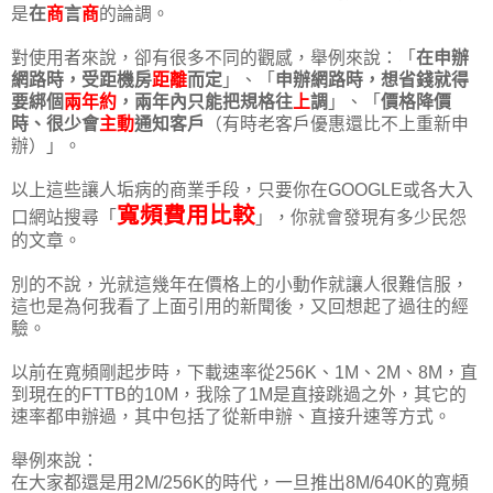
是
在
商
言
商
的論調。
對使用者來說，卻有很多不同的觀感，舉例來說：「
在申辦
網路時，受距機房
距離
而定
」、「
申辦網路時，想省錢就得
要綁個
兩年約
，兩年內只能把規格往
上
調
」、「
價格降價
時、很少會
主動
通知客戶
（有時老客戶優惠還比不上重新申
辦）」。
以上這些讓人垢病的商業手段，只要你在GOOGLE或各大入
寬頻費用比較
口網站搜尋「
」，你就會發現有多少民怨
的文章。
別的不說，光就這幾年在價格上的小動作就讓人很難信服，
這也是為何我看了上面引用的新聞後，又回想起了過往的經
驗。
以前在寬頻剛起步時，下載速率從256K、1M、2M、8M，直
到現在的FTTB的10M，我除了1M是直接跳過之外，其它的
速率都申辦過，其中包括了從新申辦、直接升速等方式。
舉例來說：
在大家都還是用2M/256K的時代，一旦推出8M/640K的寬頻