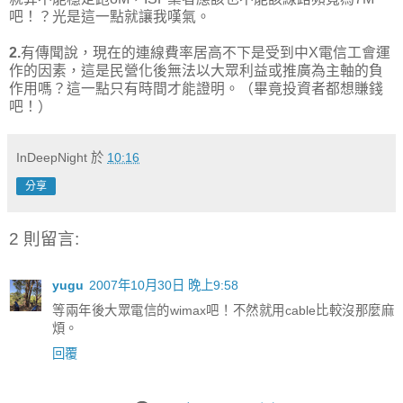
吧！？光是這一點就讓我嘆氣。
2.
有傳聞說，現在的連線費率居高不下是受到中X電信工會運
作的因素，這是民營化後無法以大眾利益或推廣為主軸的負
作用嗎？這一點只有時間才能證明。（畢竟投資者都想賺錢
吧！）
InDeepNight
於
10:16
分享
2 則留言:
yugu
2007年10月30日 晚上9:58
等兩年後大眾電信的wimax吧！不然就用cable比較沒那麼麻
煩。
回覆