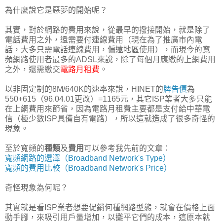
為什麼說它是惡夢的開始呢？
其實，對於網路的費用來說，從最早的撥接開始，就是除了
電話費用之外，還需要付連線費用（現在為了推廣市內電
話，大多只需電話連線費用，偏遠地區使用），而現今的寬
頻網路使用者最多的ADSL來說，除了每個月應繳的上網費用
之外，還需繳交
電路月租費
。
以非固定制的8M/640K的速率來說，HINET的
牌告價
為
550+615（96.04.01更改）=1165元，其它ISP業者大多只能
在上網費用來節省，因為電路月租費主要都是支付給中華電
信（極少數ISP具備自有電路），所以這就造成了很多奇怪的
現象。
至於寬頻的
種類
及
費用
可以參考我先前的文章：
寬頻網路的選澤（Broadband Network's Type）
寬頻的費用比較（Broadband Network's Price）
奇怪現象為何呢？
其實就是看ISP業者想要促銷何種網路型態，就會在價格上面
動手腳，來吸引用戶量增加，以攤平它們的成本，這原本就