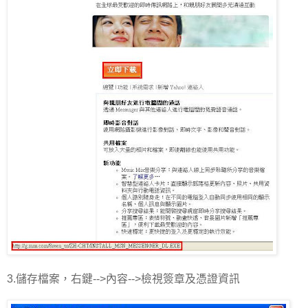
3.儲存檔案，右鍵-->內容-->檢視簽章及憑證資訊