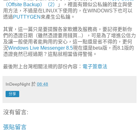
（Offsite Backup）（2）
」，裡面有類似公私鑰的建立與使
用方法，不過是在LINUX下使用的，在WINDOWS下也可以
透過
PUTTYGEN
來產生公私鑰。
其實，這一篇只是要提醒各家軟體及服務商，要記得更新你
們的憑證日期（雖然憑證要用錢買...），可是為了增進公信力
及讓一般使用者能夠用的安心，這一點還是省不得的，更何
況
Windows Live Messenger 8.5
現在還是beta版，而8.1版的
憑證竟然已經過期？這點就相當值得警惕。
最後附上台灣相關法規的部份內容：
電子簽章法
InDeepNight
於
08:48
分享
沒有留言:
張貼留言