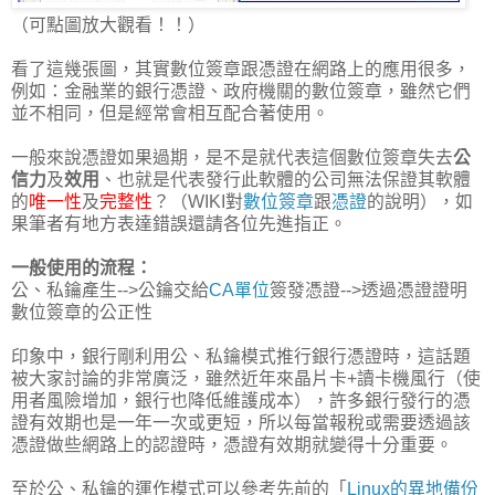
（可點圖放大觀看！！）
看了這幾張圖，其實數位簽章跟憑證在網路上的應用很多，
例如：金融業的銀行憑證、政府機關的數位簽章，雖然它們
並不相同，但是經常會相互配合著使用。
一般來說憑證如果過期，是不是就代表這個數位簽章失去
公
信力
及
效用
、也就是代表發行此軟體的公司無法保證其軟體
的
唯一性
及
完整性
？（WIKI對
數位簽章
跟
憑證
的說明），如
果筆者有地方表達錯誤還請各位先進指正。
一般使用的流程：
公、私鑰產生-->公鑰交給
CA單位
簽發憑證-->透過憑證證明
數位簽章的公正性
印象中，銀行剛利用公、私鑰模式推行銀行憑證時，這話題
被大家討論的非常廣泛，雖然近年來晶片卡+讀卡機風行（使
用者風險增加，銀行也降低維護成本），許多銀行發行的憑
證有效期也是一年一次或更短，所以每當報稅或需要透過該
憑證做些網路上的認證時，憑證有效期就變得十分重要。
至於公、私鑰的運作模式可以參考先前的「
Linux的異地備份