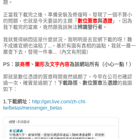
題。
正當我下載完之後，準備安裝及修復時，發現了一個不算小
的問題，也就是今天要談的主題「
數位簽章
與
憑證
」，因為
我下載完的當案，竟然跟我說無法
辨識發行者
。
我就覺得納悶這是什麼狀況，我明明是去官網下載的呀！難
不成連官網也淪陷了...，基於有圖有真相的論點，我就一層一
層查下去，發現一件事...（內文有附圖）
PS：該
商標
、
圖形
及
文字內容
為該網站所有（小心一點！）
那就是數位憑證的簽章時間竟然過期了，今早在公司也確認
過一次，確實是過期了！
下載路徑
、
數位簽章
及
憑證
的裁圖
如下：
1.下載網址：
http://get.live.com/zh-cht-
tw/betas/messenger_betas