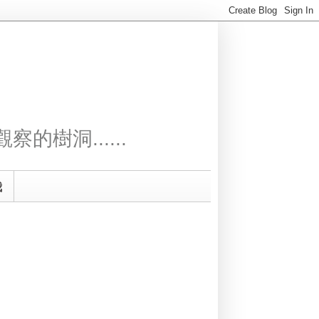
察的樹洞......
我