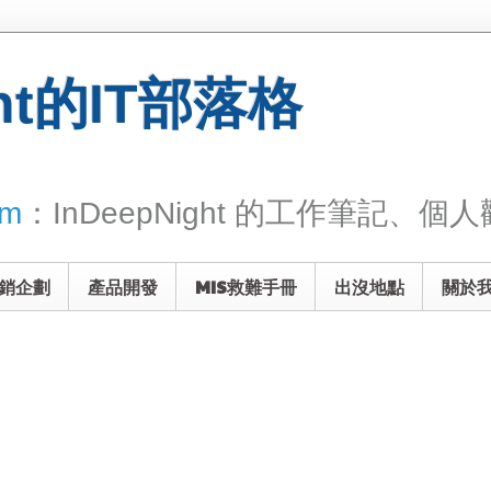
ght的IT部落格
om
：InDeepNight 的工作筆記、個人觀
銷企劃
產品開發
MIS救難手冊
出沒地點
關於