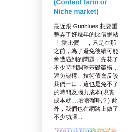
(Content farm or
Niche market)
最近跟 Gunblues 想要重
整弄了好幾年的比價網站
「 愛比價 」，只是在那
之前，為了避免後續可能
會遭遇到的問題，先花了
不少時間調整基礎架構，
避免架構、技術債會反咬
我們一口，這也是免不了
的時間及腦力成本(現實
成本就....看著辦吧？) 此
外，我們也在網路上做了
不少功課...