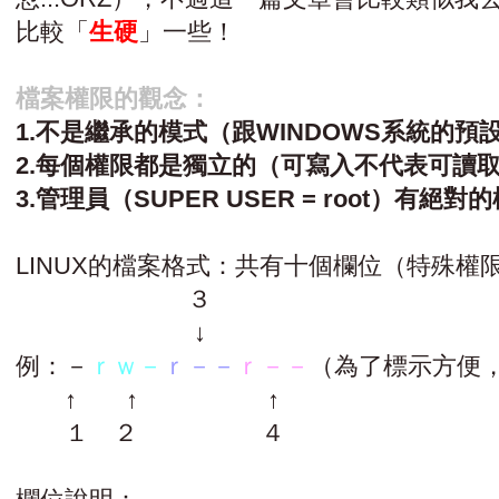
比較「
生硬
」一些！
檔案權限的觀念：
1.不是繼承的模式（跟WINDOWS系統的預
2.每個權限都是獨立的（可寫入不代表可讀
3.管理員（SUPER USER = root）有絕對
LINUX的檔案格式：共有十個欄位（特殊權
３
↓
例：－
ｒｗ－
ｒ－－
ｒ－－
（為了標示方便
↑ ↑ ↑
１ ２ ４