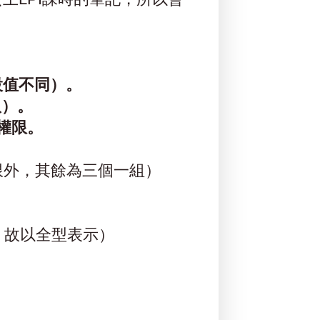
設值不同）。
取）。
的權限。
限外，其餘為三個一組）
，故以全型表示）