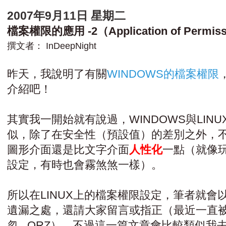
2007年9月11日 星期二
檔案權限的應用 -2（Application of Permiss
撰文者：
InDeepNight
昨天，我說明了有關
WINDOWS的檔案權限
介紹吧！
其實我一開始就有說過，WINDOWS與LIN
似，除了在安全性（預設值）的差別之外，不過.
圖形介面還是比文字介面
人性化
一點（就像玩
設定，有時也會霧煞煞一樣）。
所以在LINUX上的檔案權限設定，筆者就會
遺漏之處，還請大家留言或指正（最近一直
忽...ORZ），不過這一篇文章會比較類似我