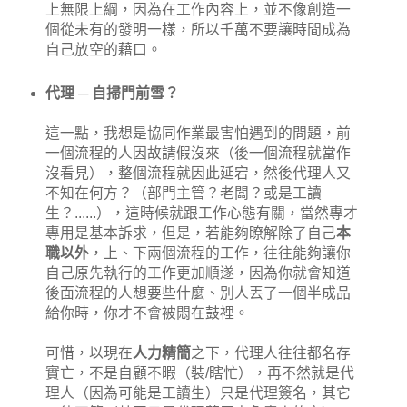
上無限上綱，因為在工作內容上，並不像創造一
個從未有的發明一樣，所以千萬不要讓時間成為
自己放空的藉口。
代理 ─ 自掃門前雪？
這一點，我想是協同作業最害怕遇到的問題，前
一個流程的人因故請假沒來（後一個流程就當作
沒看見），整個流程就因此延宕，然後代理人又
不知在何方？（部門主管？老闆？或是工讀
生？......），這時候就跟工作心態有關，當然專才
專用是基本訴求，但是，若能夠瞭解除了自己
本
職以外
，上、下兩個流程的工作，往往能夠讓你
自己原先執行的工作更加順遂，因為你就會知道
後面流程的人想要些什麼、別人丟了一個半成品
給你時，你才不會被悶在鼓裡。
可惜，以現在
人力精簡
之下，代理人往往都名存
實亡，不是自顧不暇（裝/瞎忙），再不然就是代
理人（因為可能是工讀生）只是代理簽名，其它