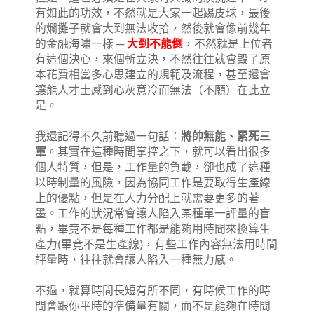
有如此的功效，不然就是大家一起踢皮球，最後
的爛攤子就會大到無法收拾，然後就會像前幾年
的金融海嘯一樣 ─
大到不能倒
，不然就是上位者
有這個決心，來個斬立決，不然往往就會毀了原
本花費相當多心思建立的規範及流程，甚至還會
讓能人才士感到心灰意冷而無法（不願）在此立
足。
我還記得不久前聽過一句話：
將帥無能、累死三
軍
。其實在這種時間掌控之下，就可以看出很多
個人特質，但是，工作量的負載，卻也成了這種
以時制量的風險，因為協同工作是要取得生產線
上的優點，但是在人力分配上就需要更多的著
墨。工作的狀況常會讓人陷入某種單一評量的盲
點，畢竟不是每種工作都是能夠用時間來換算生
產力(畢竟不是生產線)，有些工作內容無法用時間
評量時，往往就會讓人陷入一種無力感。
不過，就算時間長短有所不同，有時候工作的時
間會跟你平時的準備量有關，而不是能夠在時間