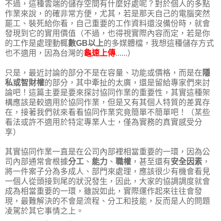
不過，這種雲端的儲存空間有什麼好處呢？對於個人的多點
作業來說，的確非常方便，尤其，若是那天自己的電腦突然
罷工、裝死給你看，自己重要的工作資料還沒備份時，就會
發現到它的實用價值（不過，也得視實際內容而定，若是你
的工作是處理動輒
數GB以上
的多媒體檔，我想這種儲存方式
也不適用，因為台灣的
龜速上傳
......）
只是，最近討論的部分不是在容量、功能或價格，而是在
隱
私或智財權
的部分，其中牽扯的太廣，還是留給專家們來討
論吧！這篇主要是要來探討協同作業的重要性，其實這種架
構應該是較適用於協同作業，但是又有其個人特質的差異存
在，接著我們就來看看協同作業究竟簡單不簡單吧！（
某些
看法或許不適用於特定專業人士，僅為實務的真實感受分
享
）
其實協同作業一直是在公司內部裡相當重要的一環，因為公
司內部通常會根據
分工
、
能力
、
職權
，甚至還有
安全因素
，
將一件案子分為多成人、部門來處理，應該很少有機會看見
一個人從頭接到尾的狀況發生，因此，大家的協調調度就會
成為相當重要的一環，雖說如此，實際運作起來往往會發
現，最難解決的不會是流程、分工和技能，反而是人的問題
凌駕於其它事情之上。