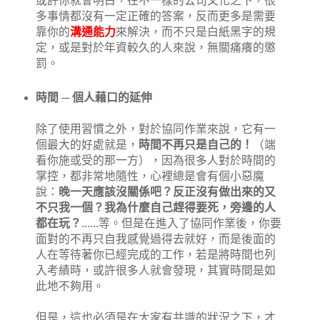
或許你就會明白，在不一樣的公司文化之下，很
多事情都沒有一定正確的答案，反而更多是需要
靠你的
溝通能力
來解決，而不只是白紙黑字的規
定，或是對於年資較久的人來說，無關痛癢的懲
罰。
時間 ─ 個人藉口的延伸
除了使用習慣之外，對於協同作業來說，它有一
個最大的好處就是，
時間不再只是自己的！
（端
看你施或受的那一方），因為很多人對於時間的
掌控，都非常地隨性，心裡總是會有個小惡魔
說：
晚一天應該沒關係吧？反正沒有做出來的又
不只我一個？我為什麼自己趕得要死，旁邊的人
都在玩？
......等。但是在進入了協同作業後，你要
面對的不再只自我感覺過得去就好，而是後面的
人在等待著你已經完成的工作，若是將時間也列
入考績時，或許很多人就會發現，其實時間是如
此地不夠用。
但是，這也必須是在大家有共識的狀況之下，才