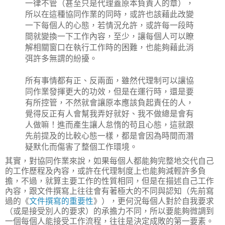
一律不管（甚至只是代理蓋原本負責人的章），
所以在這種協同作業的同時，或許也該藉此改變
一下每個人的心態，若情況允許，或許每一段時
間就變換一下工作內容，至少，讓每個人可以瞭
解相關窗口在執行工作時的困難，也能夠藉此消
弭許多無謂的紛擾。
所有事情都有正、反兩面，雖然代理制可以讓協
同作業發揮更大的功效，但是在運行時，還是要
有所控管，不然就會讓原本應該負起責任的人，
覺得反正有人會幫我弄好就好、我不做總是會有
人做嘛！進而產生讓人怠惰的苟且心態，這就跟
先前提及的比較心態一樣，都是會因為時間而潛
疑默化而傷害了整個工作環境。
其實，對協同作業來說，如果每個人都能夠完整地交代自己
的工作歷程及內容，或許在代理制度上也能夠減輕許多負
擔，不過，就算主要工作的性質相同，但是在描述自己工作
內容，跟文件撰寫上往往會有著極大的不同與認知（先前寫
過的《
文件撰寫的重要性
》），更何況每個人對於自我要求
（或是接受別人的要求）的承擔力不同，所以要能夠微調到
一個每個人能接受工作流程，往往是決定成敗的第一要素。