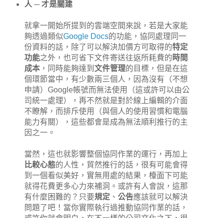
人 ─ 才是關建
就拿一開始所提到的雲端空間來說，若是大家能
夠透過類似
Google Docs
的功能，協同處理同一
份資料的話，除了可以解決加價方可取得的
特定
功能
之外，也可省下文件寄送往返所耗費的
時間
成本
，同時能夠達到
文件管理
的目標，但是在這
個環節當中，有少數兩三個人，因為沒有（不想
申請）Google帳號而無法使用（這或許可以由公
司統一處理），再不然就是對於線上編輯的介面
不瞭解，而排斥使用（與個人的使用習慣和電腦
能力有關），這些都會是成為無法順利推行的主
因之一。
當然，這也就影響整個協同作業的運行，再加上
比較心態
的人性，貿然推行的話，很有可能會得
到一個看似美好，實無用處的結果，檯面下可能
就得花費更多心力來補洞。或許有人會說，這那
有什麼困難的？只要
規定
、
公告
應該就可以解決
問題了吧！當你實際執行過推動協同作業的話，