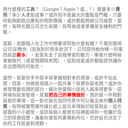
用什麼樣的
工具
？（Google？Apple？或...？）需要多少
費
用
？多少
人才
能成事？或許就不是最大的重點及門檻，只要
你能夠創造出應有的相對價值，或許都能夠被公司接受，當
然，有時也跟公司文化有關，有時會成會某種安全機制的門
檻。
其餘，就跟個人在工作中想要得到些什麼有關？千萬別覺得
公司沒/教你（因為對於很多狀況下，公司提供給你唯一的東
西就是
薪水
），若是失去了自我學習的動力，畢竟什麼時候
會被取代（或習慣開除老闆），這些技能或許都能提供讓你
走出困境的可能性。
當然，若是你手中原本就掌握相對多的資源，或許不在此
限，但是，你總是得跟人一起共事？就算你是老闆？或許你
會發現要低頭的部分，遠比你當個小技術人員來得更多，這
時候你就會發現，其實
把自己的事情做好
，真的是一件相對
容易的事情，這一些也是在協同作業中可以看出來的
個人特
質
，有時候實際運作遠比紙上談兵來得貼切就是如此，這也
是我的小小感受，或許每個人都會在這裡面得到一些屬於自
己的保貴經歷，端看你會如何累積和內化，也許這也決定了
你的工作態度和視野。