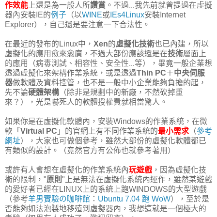
作效能
上還是為一般人所
讚賞
。不過...我先前就曾提過在虛擬
器內安裝IE的
例子
（以
WINE
或
IEs4Linux
安裝Internet
Explorer），自己還是要注意一下合法性。
在最近的發布的Linux中，
Xen
的
虛擬化技術
也已內建，所以
虛擬化的應用愈來愈廣，不過大部份應該還是在
技術
層面上
的應用（病毒測試、相容性、安全性...等），畢竟一般企業想
透過虛擬化來架構作業系統，或是透過
Thin PC
＋
中央伺服
器
做軟體及資料控管，也不是一般中小企業能夠負擔的起，
先不論
硬體架構
（除非是規劃中的新廠，不然砍掉重
來？），光是嚇死人的軟體授權費就相當驚人。
如果你是在虛擬化軟體內，安裝Windows的作業系統，在微
軟「
Virtual PC
」的官網上有不同作業系統的
最小需求
（
參考
網址
），大家也可做個參考，雖然大部份的虛擬化軟體都已
有類似的設計。（竟然官方有公佈也就參考著用）
或許有人會想在虛擬化的作業系統內
玩遊戲
，因為虛擬化技
術的限制，"
原則
"上是無法在虛擬化系統內運作，雖然某遊戲
的愛好者已經在LINUX上的系統上跑WINDOWS的大型遊戲
（參考
羊男實驗の咖啡館
：
Ubuntu 7.04 跑 WoW
），至於是
否能夠如法泡製地移殖到虛擬器內，我想這就是一個極大的