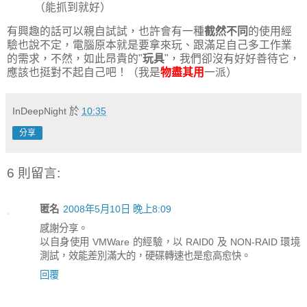
（能抓到就好）
有興趣的話可以親自試試，也許會有一種
截然不同
的使用經
驗也說不定，電腦原本就是要拿來玩、跟滿足自己多工作業
的需求，不然，如此昂貴的"
玩具
"，我們卻沒有好好善待它，
應該也挺對不起自己吧！（我是
物盡其用
一派）
InDeepNight
於
10:35
分享
6 則留言:
匿名
2008年5月10日 晚上8:09
感謝分享。
以自身使用 VMWare 的經驗，以 RAID0 及 NON-RAID 環境
測試，效能差別滿大的，硬碟轉速也是愈高愈快。
回覆