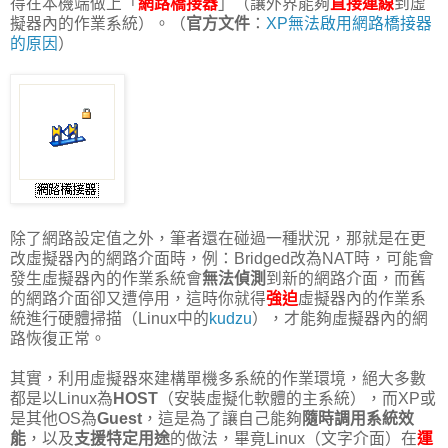
得在本機端做上「
網路橋接器
」（讓外界能夠
直接連線
到虛
擬器內的作業系統）。（
官方文件
：
XP無法啟用網路橋接器
的原因
）
除了網路設定值之外，筆者還在碰過一種狀況，那就是在更
改虛擬器內的網路介面時，例：Bridged改為NAT時，可能會
發生虛擬器內的作業系統會
無法偵測
到新的網路介面，而舊
的網路介面卻又遭停用，這時你就得
強迫
虛擬器內的作業系
統進行硬體掃描（Linux中的
kudzu
），才能夠虛擬器內的網
路恢復正常。
其實，利用虛擬器來建構單機多系統的作業環境，絕大多數
都是以Linux為
HOST
（安裝虛擬化軟體的主系統），而XP或
是其他OS為
Guest
，這是為了讓自己能夠
隨時調用系統效
能
，以及
支援特定用途
的做法，畢竟Linux（文字介面）在
運