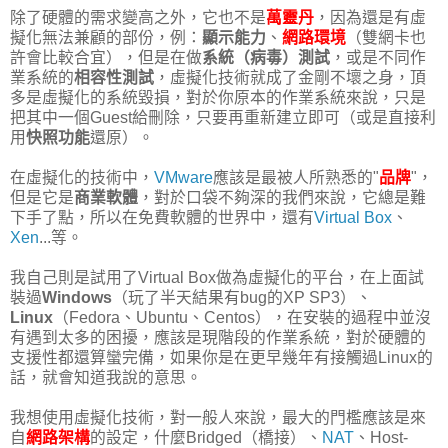
除了硬體的需求變高之外，它也不是
萬靈丹
，因為還是有虛
擬化無法兼顧的部份，例：
顯示能力
、
網路環境
（雙網卡也
許會比較合宜），但是在做
系統（病毒）測試
，或是不同作
業系統的
相容性測試
，虛擬化技術就成了金剛不壞之身，頂
多是虛擬化的系統毀損，對於你原本的作業系統來說，只是
把其中一個Guest給刪除，只要再重新建立即可（或是直接利
用
快照功能
還原）。
在虛擬化的技術中，
VMware
應該是最被人所熟悉的"
品牌
"，
但是它是
商業軟體
，對於口袋不夠深的我們來說，它總是難
下手了點，所以在免費軟體的世界中，還有
Virtual Box
、
Xen
...等。
我自己則是試用了Virtual Box做為虛擬化的平台，在上面試
裝過
Windows
（玩了半天結果有bug的XP SP3）、
Linux
（Fedora、Ubuntu、Centos），在安裝的過程中並沒
有遇到太多的困擾，應該是現階段的作業系統，對於硬體的
支援性都還算蠻完備，如果你是在更早幾年有接觸過Linux的
話，就會知道我說的意思。
我想使用虛擬化技術，對一般人來說，最大的門檻應該是來
自
網路架構
的設定，什麼Bridged（橋接）、
NAT
、Host-