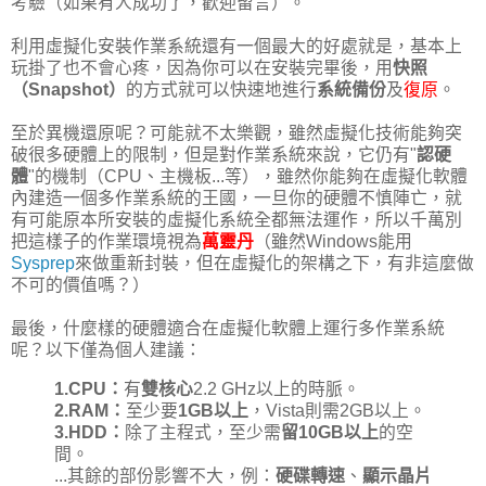
考驗（如果有人成功了，歡迎留言）。
利用虛擬化安裝作業系統還有一個最大的好處就是，基本上
玩掛了也不會心疼，因為你可以在安裝完畢後，用
快照
（Snapshot）
的方式就可以快速地進行
系統備份
及
復原
。
至於異機還原呢？可能就不太樂觀，雖然虛擬化技術能夠突
破很多硬體上的限制，但是對作業系統來說，它仍有"
認硬
體
"的機制（CPU、主機板...等），雖然你能夠在虛擬化軟體
內建造一個多作業系統的王國，一旦你的硬體不慎陣亡，就
有可能原本所安裝的虛擬化系統全都無法運作，所以千萬別
把這樣子的作業環境視為
萬靈丹
（雖然Windows能用
Sysprep
來做重新封裝，但在虛擬化的架構之下，有非這麼做
不可的價值嗎？）
最後，什麼樣的硬體適合在虛擬化軟體上運行多作業系統
呢？以下僅為個人建議：
1.CPU：
有
雙核心
2.2 GHz以上的時脈。
2.RAM：
至少要
1GB以上
，Vista則需2GB以上。
3.HDD：
除了主程式，至少需
留10GB以上
的空
間。
...其餘的部份影響不大，例：
硬碟轉速
、
顯示晶片