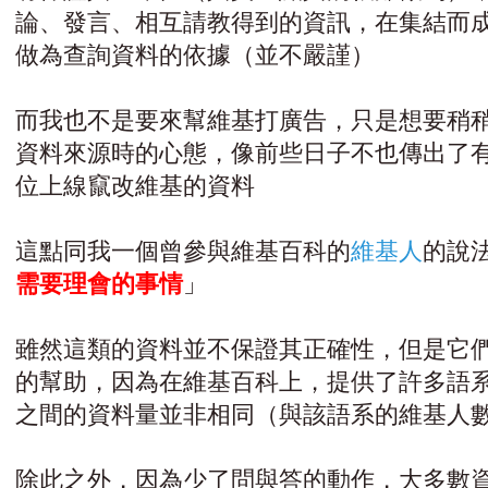
論、發言、相互請教得到的資訊，在集結而
做為查詢資料的依據（並不嚴謹）
而我也不是要來幫維基打廣告，只是想要稍
資料來源時的心態，像前些日子不也傳出了
位上線竄改維基的資料
這點同我一個曾參與維基百科的
維基人
的說
需要理會的事情
」
雖然這類的資料並不保證其正確性，但是它
的幫助，因為在維基百科上，提供了許多語
之間的資料量並非相同（與該語系的維基人
除此之外，因為少了問與答的動作，大多數