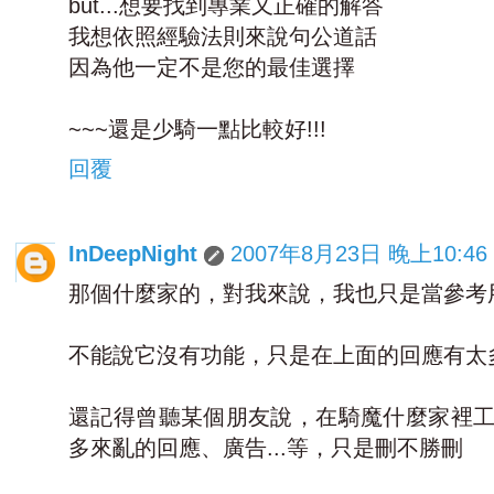
but...想要找到專業又正確的解答
我想依照經驗法則來說句公道話
因為他一定不是您的最佳選擇
~~~還是少騎一點比較好!!!
回覆
InDeepNight
2007年8月23日 晚上10:46
那個什麼家的，對我來說，我也只是當參考
不能說它沒有功能，只是在上面的回應有太
還記得曾聽某個朋友說，在騎魔什麼家裡
多來亂的回應、廣告...等，只是刪不勝刪