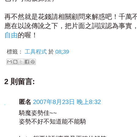
再不然就是花錢請相關顧問來解惑吧！千萬
應在以訛傳訛之下，把片面之詞誤認為事實
自由
的喔！
標籤：
工具程式
於
08:39
2 則留言:
匿名
2007年8月23日 晚上8:32
騎魔姿勢佳~~
姿勢不好不知道能不能騎