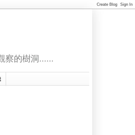
察的樹洞......
我