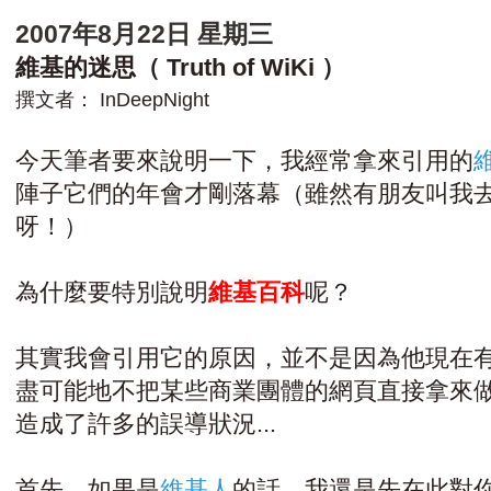
2007年8月22日 星期三
維基的迷思（ Truth of WiKi ）
撰文者：
InDeepNight
今天筆者要來說明一下，我經常拿來引用的
維
陣子它們的年會才剛落幕（雖然有朋友叫我
呀！）
為什麼要特別說明
維基百科
呢？
其實我會引用它的原因，並不是因為他現在
盡可能地不把某些商業團體的網頁直接拿來
造成了許多的誤導狀況...
首先，如果是
維基人
的話，我還是先在此對