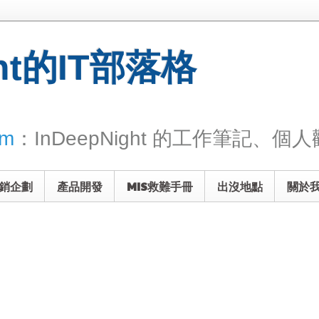
ght的IT部落格
om
：InDeepNight 的工作筆記、個人觀
銷企劃
產品開發
MIS救難手冊
出沒地點
關於