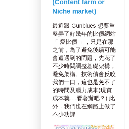
(Content farm or
Niche market)
最近跟 Gunblues 想要重
整弄了好幾年的比價網站
「 愛比價 」，只是在那
之前，為了避免後續可能
會遭遇到的問題，先花了
不少時間調整基礎架構，
避免架構、技術債會反咬
我們一口，這也是免不了
的時間及腦力成本(現實
成本就....看著辦吧？) 此
外，我們也在網路上做了
不少功課...